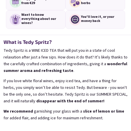
from €29
herbs
Want to know
You'll love it,
or your
everything
about our
money back
wines?
3x Banana 0,75l
3x Betrunkene Erdbeere
0,75l
What is Tedy Spritz?
🍌 Banana Special | 12% alc.
🍓Strawberry wine | 11,5% alc.
Tedy Spritz is a WINE ICED TEA that will put you in a state of cool
Skladem
(>5 ks)
Skladem
(>5 ks)
relaxation after just a few sips. How does it do that? It’s likely thanks to
€24,90
€24,90
the carefully crafted combination of ingredients, giving it a
wonderful
€26,70
€26,70
summer aroma and refreshing taste
.
−6 %
−6 %
Přidat do košíku
Přidat do košíku
If you love white floral wines, enjoy iced tea, and have a thing for
herbs, you simply won’t be able to resist Tedy. But beware - you won't
be the only one, so don’t hesitate. Tedy Spritz is our SUMMER SPECIAL,
and it will naturally
disappear with the end of summer!
We recommend
garnishing your glass with a
slice of lemon or lime
for added flair, and adding ice for maximum refreshment.