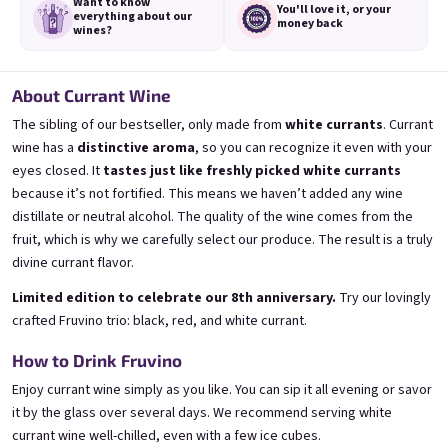
Want to know
You'll love it,
or your
everything
about our
money back
wines?
About Currant Wine
The sibling of our bestseller, only made from
white currants
. Currant
3x Banana 0,75l
3x Betrunkene Erdbeere
0,75l
🍌 Banana Special | 12% alc.
wine has a
distinctive aroma
, so you can recognize it even with your
🍓Strawberry wine | 11,5% alc.
eyes closed. It
tastes just like freshly picked white currants
Skladem
(>5 ks)
Skladem
(>5 ks)
because it’s not fortified. This means we haven’t added any wine
€24,90
€24,90
distillate or neutral alcohol. The quality of the wine comes from the
€26,70
€26,70
fruit, which is why we carefully select our produce. The result is a truly
−6 %
−6 %
divine currant flavor.
Přidat do košíku
Přidat do košíku
Limited edition to celebrate our 8th anniversary.
Try our lovingly
crafted Fruvino trio: black, red, and white currant.
How to Drink Fruvino
Enjoy currant wine simply as you like. You can sip it all evening or savor
it by the glass over several days. We recommend serving white
currant wine well-chilled, even with a few ice cubes.