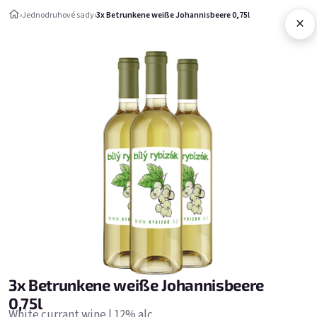
Přejít na obsah
›
Jednodruhové sady
›
3x Betrunkene weiße Johannisbeere 0,75l
×
Nákupní ko
Jednodruhové sady
Jednodruhové sady
Nejprodávanější
3x Betrunkene weiße Johannisbeere
0,75l
White currant wine | 12% alc.