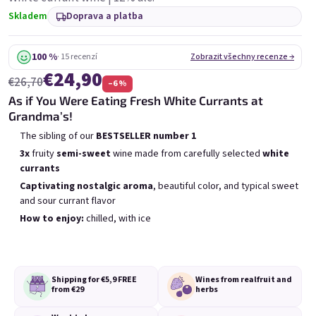
6x Bublisecco 0,75l
3x Bublisecco 0,75l
6x 
Skladem
Doprava a platba
Skladem
(>5 ks)
Skladem
(>5 ks)
100 %
· 15 recenzí
Zobrazit všechny recenze →
Původně:
Původně:
€57,60
€28,80
€49
€26
€24,90
(–14 %)
(–9 %)
€26,70
–6 %
As if You Were Eating Fresh White Currants at
Přidat do košíku
Přidat do košíku
Grandma’s!
The sibling of our
BESTSELLER
number 1
3x
fruity
semi-sweet
wine made from carefully selected
white
currants
Captivating nostalgic
aroma
, beautiful color, and typical sweet
and sour currant flavor
Výpis produktů
Řazení produktů
How to enjoy:
chilled, with ice
Doporučujeme
Nejlevnější
Nejdražší
Nejprodávanější
Shipping for €5,9
FREE
Wines from real
fruit and
from €29
herbs