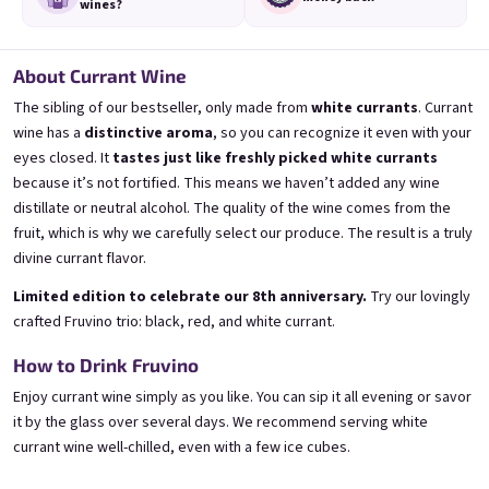
wines?
About Currant Wine
The sibling of our bestseller, only made from
white currants
. Currant
wine has a
distinctive aroma
, so you can recognize it even with your
3x Banana 0,75l
3x Betrunkene Erdbeere
0,75l
🍌 Banana Special | 12% alc.
eyes closed. It
tastes just like freshly picked white currants
🍓Strawberry wine | 11,5% alc.
because it’s not fortified. This means we haven’t added any wine
Skladem
(>5 ks)
Skladem
(>5 ks)
distillate or neutral alcohol. The quality of the wine comes from the
€24,90
€24,90
fruit, which is why we carefully select our produce. The result is a truly
€26,70
€26,70
divine currant flavor.
−6 %
−6 %
Limited edition to celebrate our 8th anniversary.
Try our lovingly
Přidat do košíku
Přidat do košíku
crafted Fruvino trio: black, red, and white currant.
How to Drink Fruvino
Enjoy currant wine simply as you like. You can sip it all evening or savor
it by the glass over several days. We recommend serving white
currant wine well-chilled, even with a few ice cubes.