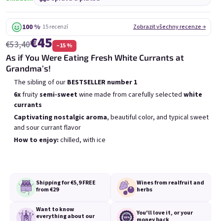
6x Bublisecco 0,75l
3x Bublisecco 0,75l
6x 
Skladem
(>5 ks)
Skladem
(>5 ks)
100 %
· 15 recenzí
Zobrazit všechny recenze →
€45
Původně:
Původně:
€57,60
€28,80
€53,40
–15 %
€49
€26
(–14 %)
(–9 %)
As if You Were Eating Fresh White Currants at
Grandma’s!
Přidat do košíku
Přidat do košíku
The sibling of our
BESTSELLER
number 1
6x
fruity
semi-sweet
wine made from carefully selected
white
currants
Captivating nostalgic
aroma
, beautiful color, and typical sweet
and sour currant flavor
How to enjoy:
chilled, with ice
Výpis produktů
Řazení produktů
Doporučujeme
Nejlevnější
Nejdražší
Nejprodávanější
Shipping for €5,9
FREE
Wines from real
fruit and
from €29
herbs
Want to know
You'll love it,
or your
everything
about our
money back