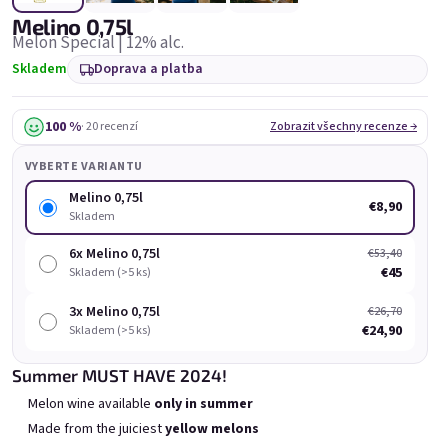
Melino 0,75l
Melon Special | 12% alc.
Skladem
Doprava a platba
100 %
· 20 recenzí
Zobrazit všechny recenze →
Chockobanana 0,75l
Grepi 0,75l
VYBERTE VARIANTU
Skladem
(>5 ks)
Skladem
(>5 ks)
Melino 0,75l
€8,90
Skladem
€8,90
€8,90
6x Melino 0,75l
€53,40
Přidat do košíku
Přidat do košíku
€45
Skladem (>5 ks)
3x Melino 0,75l
€26,70
€24,90
Skladem (>5 ks)
Summer MUST HAVE 2024!
Melon wine available
only in summer
Výpis produktů
Řazení produktů
Made from the juiciest
yellow melons
Doporučujeme
Nejlevnější
Nejdražší