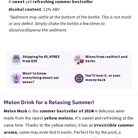
A
sweet
yet
refreshing summer bestseller
Nejprodávanější
Alcohol content
: 12% ABV
*Sediment may settle at the bottom of the bottle. This is not mold
or any defect. Simply shake the bottle a few times to
BESTSELLER
dissolve/disperse the sediment.
Shipping for €5,9
FREE
Wines from real
fruit and
from €29
herbs
Want to know
Banana 0,75l
Elfie 0,75l
You'll love it,
or your
everything
about our
money back
🍌 Banana Special | 12% alc.
Blueberry special with blue spirulina | 11
wines?
Skladem
(>5 ks)
Skladem
(>5 ks)
€8,90
€8,90
Melon Drink for a Relaxing Summer!
Přidat do košíku
Přidat do košíku
Melon Musk
is the
summer bestseller of 2024!
A delicious wine
made from the ripest
yellow melons.
It’s sweet and refreshing at the
same time. Thanks to the yellow melon, it has an
irresistible summer
aroma
, some may even find it exotic. Perfect for by the pool, a