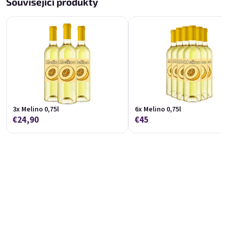
Související produkty
Koko 0,75l
Marango 0,75l
🥥 Coconut Special | 11,5% alc.
🥭 Mango & maracuja wine | 11% alc.
Skladem
(>5 ks)
Skladem
(>5 ks)
€8,90
€8,90
Přidat do košíku
Přidat do košíku
3x Melino 0,75l
6x Melino 0,75l
€24,90
€45
Melino 0,75l
Moncherry 0,75l
Melon Special | 12% alc.
🍫 Chocolate wine | 12% alc.
Skladem
(>5 ks)
Skladem
(>5 ks)