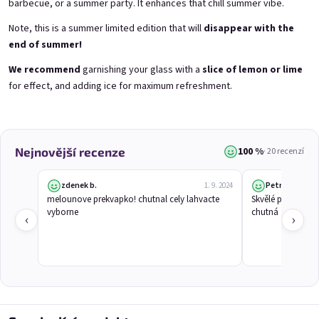
barbecue, or a summer party. It enhances that chill summer vibe.
Note, this is a summer limited edition that will
disappear with the
end of summer!
We recommend
garnishing your glass with a
slice of lemon or lime
E-mail
for effect, and adding ice for maximum refreshment.
Grepi 0,75l
Chockobanana 0,75l
Pink grapefruit wine | 12% alc.
Banana Chocolate Special | 11,5% alc.
Skladem
(>5 ks)
Skladem
(>5 ks)
Heslo
100 %
Nejnovější recenze
· 20 recenzí
€8,90
€8,90
Přidat do košíku
Přidat do košíku
zdenek b.
Petra D.
1. 9. 2024
melounove prekvapko! chutnal cely lahvacte 
Skvělé pití na let
Přihlásit se
vyborne
chutná
‹
›
Nová registrace
Zapomenuté heslo
HINT!
nebo
Přihlásit se přes Google