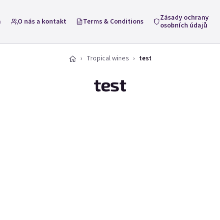
Zásady ochrany
a
O nás a kontakt
Terms & Conditions
osobních údajů
Tropical wines
test
test