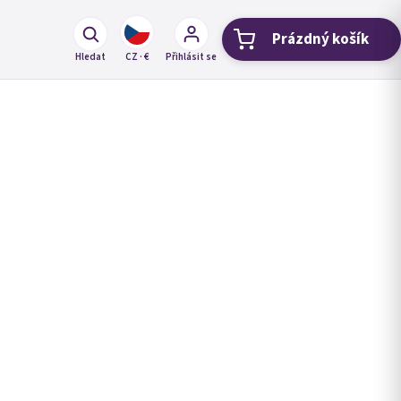
Prázdný košík
Nákupní koší
Hledat
CZ · €
Přihlásit se