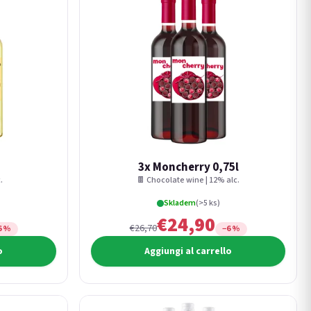
3x Moncherry 0,75l
.
🍫 Chocolate wine | 12% alc.
Skladem
(>5 ks)
€24,90
€26,70
6 %
−6 %
o
Aggiungi al carrello