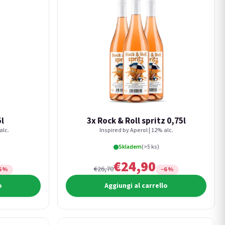
5l
3x Rock & Roll spritz 0,75l
alc.
Inspired by Aperol | 12% alc.
Skladem
(>5 ks)
€24,90
€26,70
6 %
−6 %
o
Aggiungi al carrello