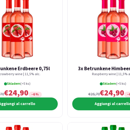
runkene Erdbeere 0,75l
3x Betrunkene Himbeer
trawberry wine | 11,5% alc.
Raspberry wine | 11,5% a
Skladem
(>5 ks)
Skladem
(>5 ks)
€24,90
€24,90
,70
€26,70
−6 %
−
Aggiungi al carrello
Aggiungi al carrell