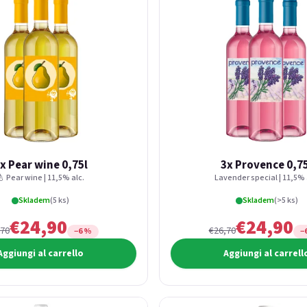
x Pear wine 0,75l
3x Provence 0,7
🍐 Pear wine | 11,5% alc.
Lavender special | 11,5% 
Skladem
(5 ks)
Skladem
(>5 ks)
€24,90
€24,90
,70
€26,70
−6 %
−
Aggiungi al carrello
Aggiungi al carrell