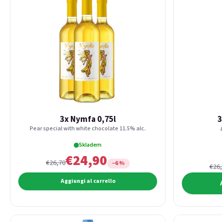
3x Nymfa 0,75l
3
Pear special with white chocolate 11.5% alc.
Skladem
€24,90
€26,70
−6 %
€26
Aggiungi al carrello