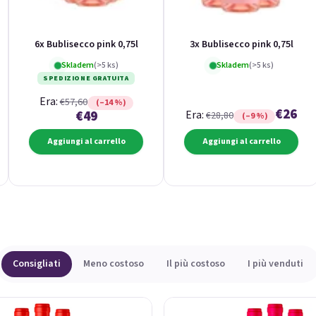
6x Bublisecco pink 0,75l
3x Bublisecco pink 0,75l
Skladem
(>5 ks)
Skladem
(>5 ks)
SPEDIZIONE GRATUITA
Era:
€57,60
(–14 %)
€26
€49
Era:
€28,80
(–9 %)
Aggiungi al carrello
Aggiungi al carrello
Consigliati
Meno costoso
Il più costoso
I più venduti