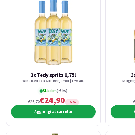
3x Tedy spritz 0,75l
3
Wine Iced Tea with Bergamot | 12% alc.
3x light
Skladem
(>5 ks)
€24,90
€26,70
−6 %
Aggiungi al carrello