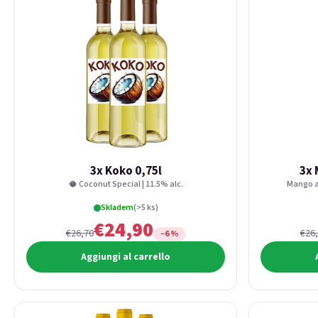
3x Koko 0,75l
3x 
🥥 Coconut Special | 11.5% alc.
Mango an
Skladem
(>5 ks)
€24,90
€26,70
€26
−6 %
Aggiungi al carrello