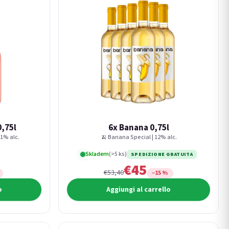
0,75l
6x Banana 0,75l
11% alc.
🍌 Banana Special | 12% alc.
Skladem
(>5 ks)
SPEDIZIONE GRATUITA
€45
€53,40
−15 %
o
Aggiungi al carrello