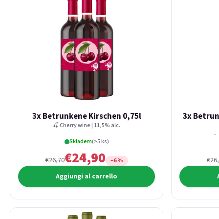
3x Betrunkene Kirschen 0,75l
3x Betru
🍒 Cherry wine | 11,5% alc.
Re
Skladem
(>5 ks)
€24,90
€26,70
€26
−6 %
Aggiungi al carrello