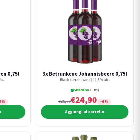
en 0,75l
3x Betrunkene Johannisbeere 0,75l
lc.
Black currant wine | 11,5% alc.
Skladem
(>5 ks)
€24,90
€26,70
6 %
−6 %
o
Aggiungi al carrello