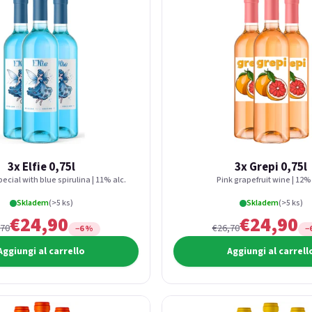
3x Elfie 0,75l
3x Grepi 0,75l
ecial with blue spirulina | 11% alc.
Pink grapefruit wine | 12% 
Skladem
(>5 ks)
Skladem
(>5 ks)
€24,90
€24,90
,70
€26,70
−6 %
−
Aggiungi al carrello
Aggiungi al carrell