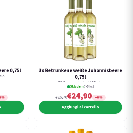
ere 0,75l
3x Betrunkene weiße Johannisbeere
alc.
0,75l
White currant wine | 12% alc.
Skladem
(>5 ks)
€24,90
€26,70
6 %
−6 %
o
Aggiungi al carrello