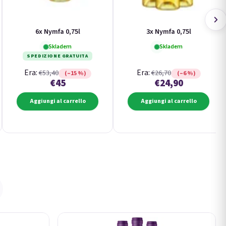
6x Nymfa 0,75l
3x Nymfa 0,75l
Skladem
Skladem
SPEDIZIONE GRATUITA
Era:
Era:
€53,40
€26,70
(–15 %)
(–6 %)
€45
€24,90
Aggiungi al carrello
Aggiungi al carrello