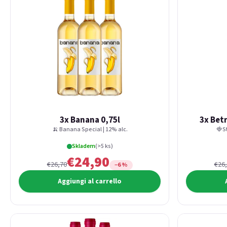
3x Banana 0,75l
3x Bet
🍌 Banana Special | 12% alc.
🍓S
Skladem
(>5 ks)
€24,90
€26,70
€26
−6 %
Aggiungi al carrello