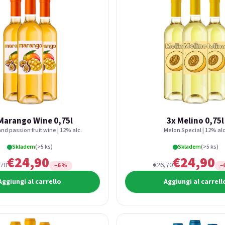
Marango Wine 0,75l
3x Melino 0,75l
d passion fruit wine | 12% alc.
Melon Special | 12% alc
Skladem
(>5 ks)
Skladem
(>5 ks)
€24,90
€24,90
,70
€26,70
−6 %
−
Aggiungi al carrello
Aggiungi al carrell