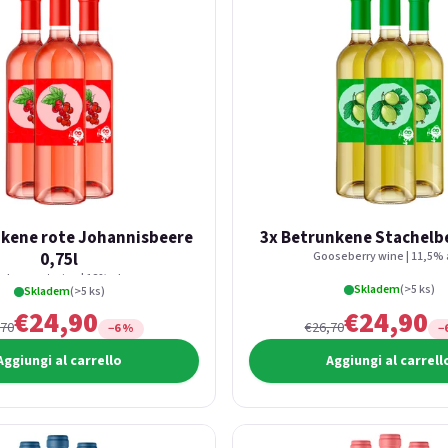
nkene rote Johannisbeere
3x Betrunkene Stachelbe
0,75l
Gooseberry wine | 11,5% 
d currant wine | 12% alc.
Skladem
(>5 ks)
Skladem
(>5 ks)
€24,90
€24,90
,70
€26,70
−6 %
−
Aggiungi al carrello
Aggiungi al carrell