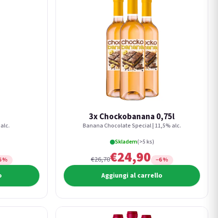
3x Chockobanana 0,75l
alc.
Banana Chocolate Special | 11,5% alc.
Skladem
(>5 ks)
€24,90
€26,70
6 %
−6 %
o
Aggiungi al carrello