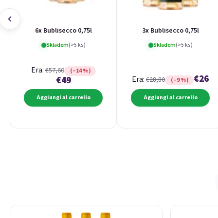
6x Bublisecco 0,75l
3x Bublisecco 0,75l
Skladem
(>5 ks)
Skladem
(>5 ks)
Era:
€57,60
(–14 %)
€26
€49
Era:
€28,80
(–9 %)
Aggiungi al carrello
Aggiungi al carrello
Elenco dei prodotti
Ordinamento dei prodotti