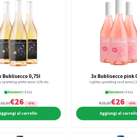
x Bublisecco 0,75l
3x Bublisecco pink 
ly sparkling white wine 11% alc.
Lightly sparkling rosé wine | 
Skladem
(>5 ks)
Skladem
(>5 ks)
€26
€26
€28,80
€28,80
−9 %
−9 %
Aggiungi al carrello
Aggiungi al carrell