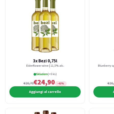
3x Bezi 0,75l
Elderflower wine | 11,5% alc.
Blueberry sp
Skladem
(>5 ks)
€24,90
€26,70
€26
−6 %
Aggiungi al carrello