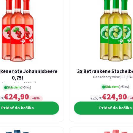
nkene rote Johannisbeere
3x Betrunkene Stachelbe
0,75l
Gooseberry wine | 11,5% 
d currant wine | 12% alc.
Skladem
(>5 ks)
Skladem
(>5 ks)
€24,90
€24,90
,70
€26,70
−6 %
−
Pridať do košíka
Pridať do košíka