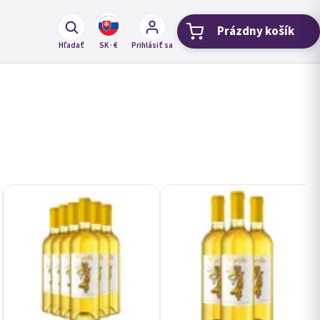
Prázdny košík
Nákupný koš
Hľadať
SK · €
Prihlásiť sa