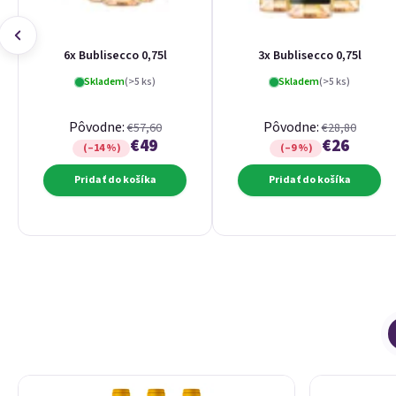
6x Bublisecco 0,75l
3x Bublisecco 0,75l
Skladem
(>5 ks)
Skladem
(>5 ks)
Pôvodne:
Pôvodne:
€57,60
€28,80
€49
€26
(–14 %)
(–9 %)
Pridať do košíka
Pridať do košíka
Výpis produktov
Radenie produktov