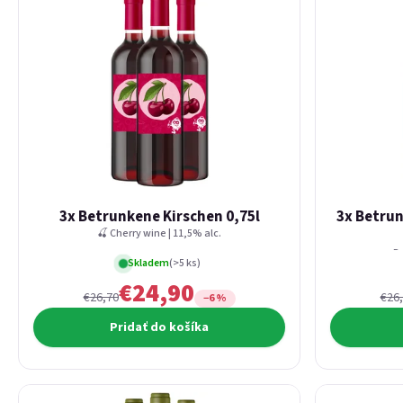
3x Betrunkene Kirschen 0,75l
3x Betru
🍒 Cherry wine | 11,5% alc.
Re
Skladem
(>5 ks)
€24,90
€26,70
€26
−6 %
Pridať do košíka