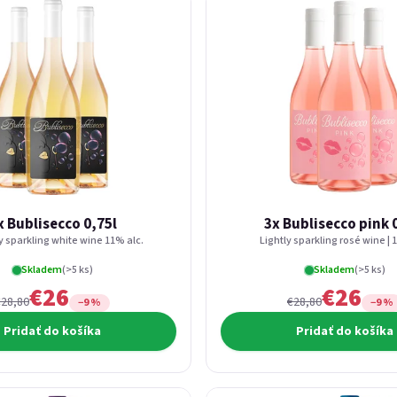
x Bublisecco 0,75l
3x Bublisecco pink 
ly sparkling white wine 11% alc.
Lightly sparkling rosé wine | 
Skladem
(>5 ks)
Skladem
(>5 ks)
€26
€26
€28,80
€28,80
−9 %
−9 %
Pridať do košíka
Pridať do košíka