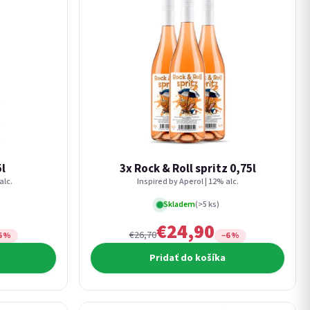
5l
3x Rock & Roll spritz 0,75l
alc.
Inspired by Aperol | 12% alc.
Skladem
(>5 ks)
€24,90
€26,70
6 %
−6 %
Pridať do košíka