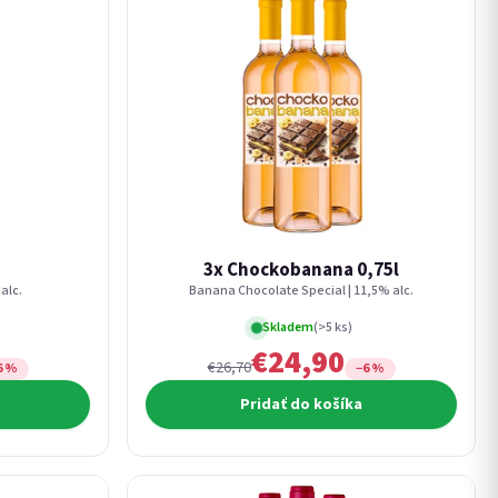
3x Chockobanana 0,75l
alc.
Banana Chocolate Special | 11,5% alc.
Skladem
(>5 ks)
€24,90
€26,70
6 %
−6 %
Pridať do košíka