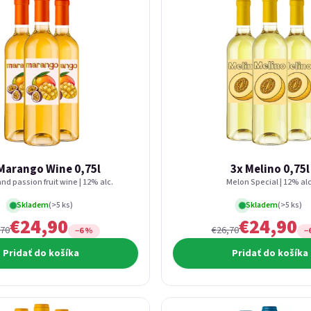
Marango Wine 0,75l
3x Melino 0,75l
d passion fruit wine | 12% alc.
Melon Special | 12% alc
Skladem
(>5 ks)
Skladem
(>5 ks)
€24,90
€24,90
,70
€26,70
−6 %
−
Pridať do košíka
Pridať do košíka