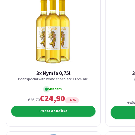
3x Nymfa 0,75l
3
Pear special with white chocolate 11.5% alc.
Skladem
€24,90
€26,70
−6 %
€26
Pridať do košíka