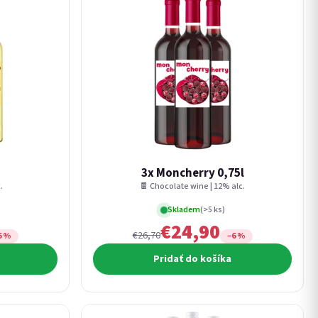
3x Moncherry 0,75l
.
🍫 Chocolate wine | 12% alc.
Skladem
(>5 ks)
€24,90
€26,70
6 %
−6 %
Pridať do košíka