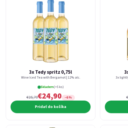
3x Tedy spritz 0,75l
3
Wine Iced Tea with Bergamot | 12% alc.
3x light
Skladem
(>5 ks)
€24,90
€26,70
−6 %
Pridať do košíka