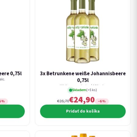
ere 0,75l
3x Betrunkene weiße Johannisbeere
alc.
0,75l
White currant wine | 12% alc.
Skladem
(>5 ks)
€24,90
€26,70
6 %
−6 %
Pridať do košíka