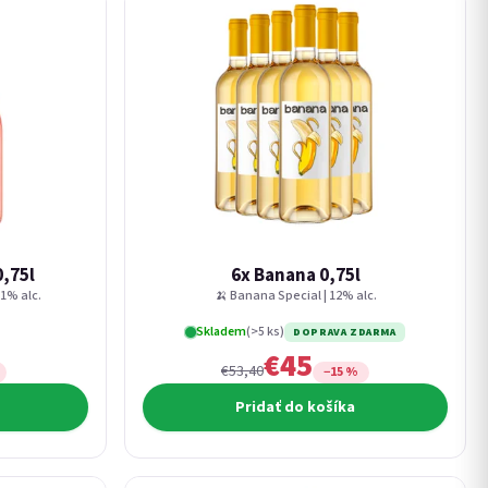
0,75l
6x Banana 0,75l
11% alc.
🍌 Banana Special | 12% alc.
Skladem
(>5 ks)
DOPRAVA ZDARMA
€45
€53,40
−15 %
Pridať do košíka