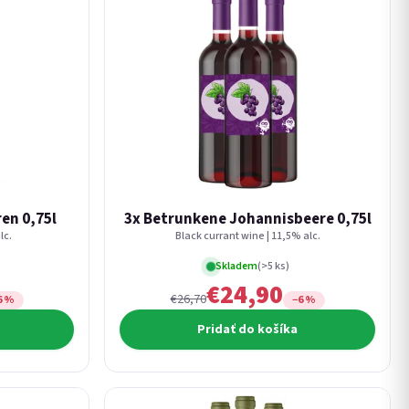
en 0,75l
3x Betrunkene Johannisbeere 0,75l
lc.
Black currant wine | 11,5% alc.
Skladem
(>5 ks)
€24,90
€26,70
6 %
−6 %
Pridať do košíka