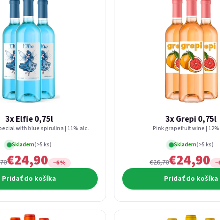
3x Elfie 0,75l
3x Grepi 0,75l
ecial with blue spirulina | 11% alc.
Pink grapefruit wine | 12% 
Skladem
(>5 ks)
Skladem
(>5 ks)
€24,90
€24,90
,70
€26,70
−6 %
−
Pridať do košíka
Pridať do košíka