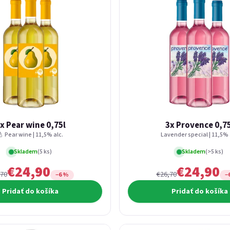
x Pear wine 0,75l
3x Provence 0,7
🍐 Pear wine | 11,5% alc.
Lavender special | 11,5% 
Skladem
(5 ks)
Skladem
(>5 ks)
€24,90
€24,90
,70
€26,70
−6 %
−
Pridať do košíka
Pridať do košíka