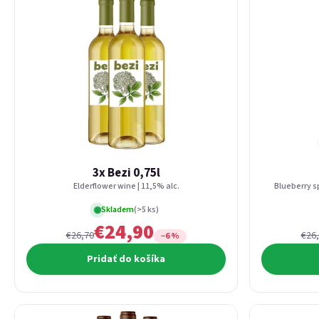
3x Bezi 0,75l
Elderflower wine | 11,5% alc.
Blueberry sp
Skladem
(>5 ks)
€24,90
€26,70
€26
−6 %
Pridať do košíka