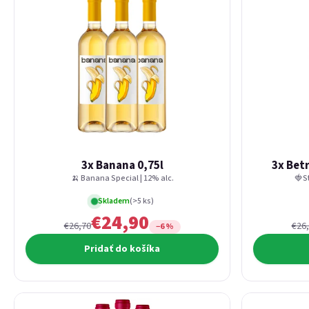
3x Banana 0,75l
3x Bet
🍌 Banana Special | 12% alc.
🍓S
Skladem
(>5 ks)
€24,90
€26,70
€26
−6 %
Pridať do košíka