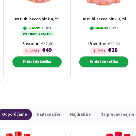
6x Bublisecco pink 0,75l
3x Bublisecco pink 0,75l
Skladem
(>5 ks)
Skladem
(>5 ks)
DOPRAVA ZDARMA
Pôvodne:
Pôvodne:
€57,60
€28,80
€49
€26
(–14 %)
(–9 %)
Pridať do košíka
Pridať do košíka
Odporúčame
Najlacnejšie
Najdrahšie
Najpredávanejšie