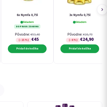
6x Nymfa 0,75l
3x Nymfa 0,75l
Skladem
Skladem
DOPRAVA ZDARMA
Pôvodne:
Pôvodne:
€53,40
€26,70
€45
€24,90
(–15 %)
(–6 %)
Pridať do košíka
Pridať do košíka