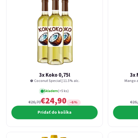
3x Koko 0,75l
3x 
🥥 Coconut Special | 11.5% alc.
Mango an
Skladem
(>5 ks)
€24,90
€26,70
€26
−6 %
Pridať do košíka