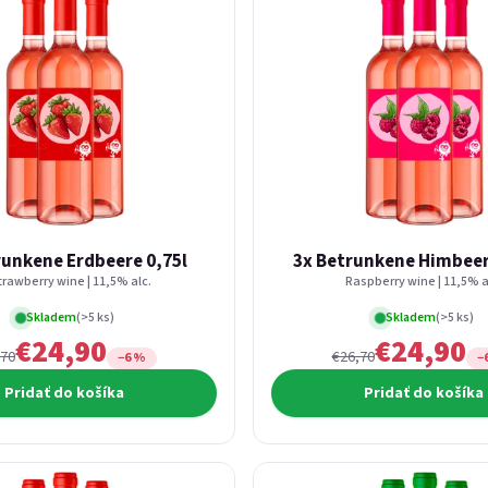
runkene Erdbeere 0,75l
3x Betrunkene Himbeer
trawberry wine | 11,5% alc.
Raspberry wine | 11,5% a
Skladem
(>5 ks)
Skladem
(>5 ks)
€24,90
€24,90
,70
€26,70
−6 %
−
Pridať do košíka
Pridať do košíka