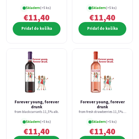
Skladem
(>5 ks)
Skladem
(>5 ks)
€11,40
€11,40
Pridať do košíka
Pridať do košíka
E-mail
Heslo
Forever young, forever
Forever young, forever
drunk
drunk
from blackcurrants 11,5% alk.
from fresh strawberries 11,5% alk.
Prihlásiť sa
Skladem
(>5 ks)
Skladem
(>5 ks)
€11,40
€11,40
Nová registrácia
Zabudnuté heslo