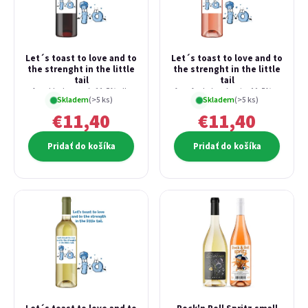
Let´s toast to love and to
Let´s toast to love and to
the strenght in the little
the strenght in the little
tail
tail
from blackcurrants 11,5% alk.
from fresh strawberries 11,5% alk.
Skladem
(>5 ks)
Skladem
(>5 ks)
€11,40
€11,40
Pridať do košíka
Pridať do košíka