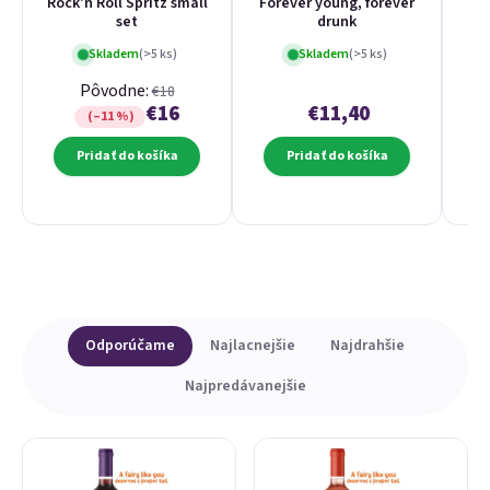
Rock'n Roll Spritz small
Forever young, forever
Fo
set
drunk
Skladem
(>5 ks)
Skladem
(>5 ks)
Pôvodne:
€18
€16
€11,40
(–11 %)
Pridať do košíka
Pridať do košíka
Výpis produktov
Radenie produktov
Odporúčame
Najlacnejšie
Najdrahšie
Najpredávanejšie