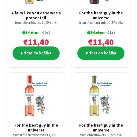
A fairy like you deserves a
For the best guy in the
proper tail
universe
from elderflowers 11,5% alk.
from blackcurrants 11,5% alk.
Skladem
(>5 ks)
Skladem
(>5 ks)
€11,40
€11,40
Pridať do košíka
Pridať do košíka
For the best guy in the
For the best guy in the
universe
universe
from fresh strawberries 11,5% alk.
from elderflowers 11,5% alk.