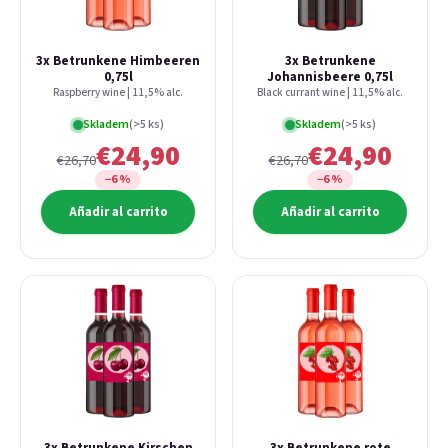
3x Betrunkene Himbeeren
3x Betrunkene
0,75l
Johannisbeere 0,75l
Raspberry wine | 11,5% alc.
Black currant wine | 11,5% alc.
Skladem
(>5 ks)
Skladem
(>5 ks)
€24,90
€24,90
€26,70
€26,70
−6 %
−6 %
Añadir al carrito
Añadir al carrito
3x Betrunkene Kirschen
3x Betrunkene rote