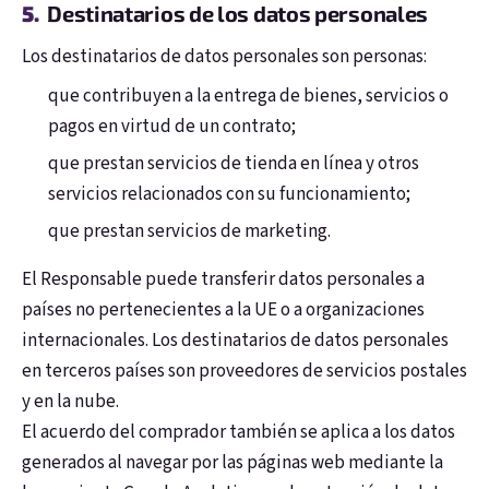
Destinatarios de los datos personales
Inicio de sesión
Los destinatarios de datos personales son personas:
que contribuyen a la entrega de bienes, servicios o
Nuevo registro
Contraseña olvidada
pagos en virtud de un contrato;
o
que prestan servicios de tienda en línea y otros
servicios relacionados con su funcionamiento;
Iniciar sesión con Google
que prestan servicios de marketing.
El Responsable puede transferir datos personales a
países no pertenecientes a la UE o a organizaciones
internacionales. Los destinatarios de datos personales
en terceros países son proveedores de servicios postales
y en la nube.
El acuerdo del comprador también se aplica a los datos
generados al navegar por las páginas web mediante la