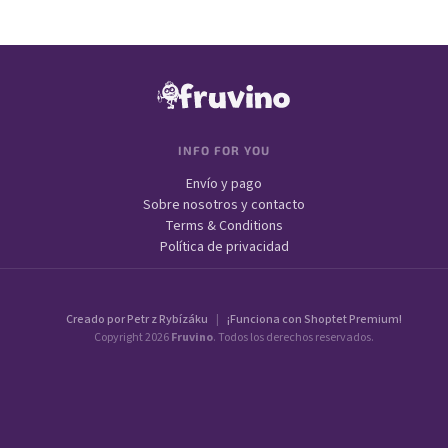
Pie de página
INFO FOR YOU
Envío y pago
Sobre nosotros y contacto
Terms & Conditions
Política de privacidad
Creado por Petr z Rybízáku
|
¡Funciona con Shoptet Premium!
Copyright 2026
Fruvino
. Todos los derechos reservados.