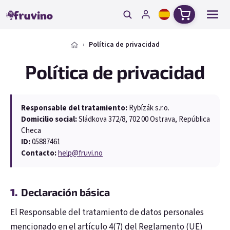
Ir al contenido
Cesta de la
Política de privacidad
Política de privacidad
Responsable del tratamiento:
Rybízák s.r.o.
Domicilio social:
Sládkova 372/8, 702 00 Ostrava, República
Checa
ID:
05887461
Contacto:
help@fruvi.no
Declaración básica
El Responsable del tratamiento de datos personales
mencionado en el artículo 4(7) del Reglamento (UE)