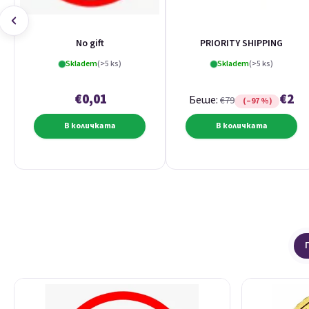
No gift
PRIORITY SHIPPING
Skladem
(>5 ks)
Skladem
(>5 ks)
€0,01
€2
Беше:
€79
(–97 %)
В количката
В количката
Списък на продуктите
Сортиране на продукти