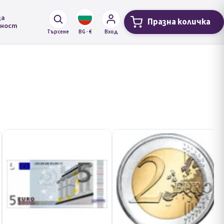
за
Празна количка
Количка за 
лност
Търсене
BG · €
Вход