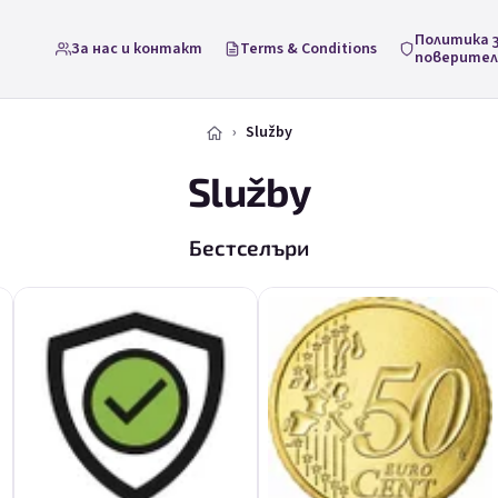
Политика 
За нас и контакт
Terms & Conditions
поверите
Služby
Služby
Бестселъри