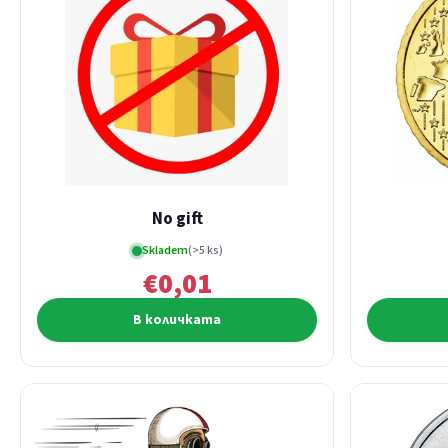
No gift
Skladem
(>5 ks)
€0,01
В количката