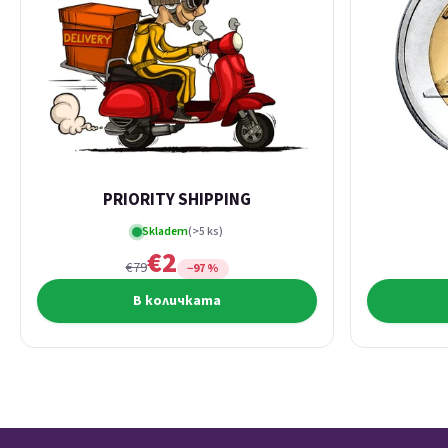
PRIORITY SHIPPING
Skladem
(>5 ks)
€2
€79
−97 %
В количката