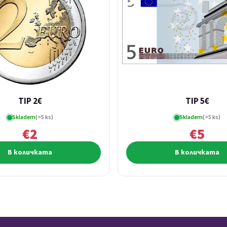
TIP 2€
TIP 5€
Skladem
(>5 ks)
Skladem
(>5 ks)
€2
€5
В количката
В количката