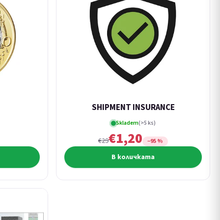
SHIPMENT INSURANCE
Skladem
(>5 ks)
€1,20
€29
−95 %
В количката