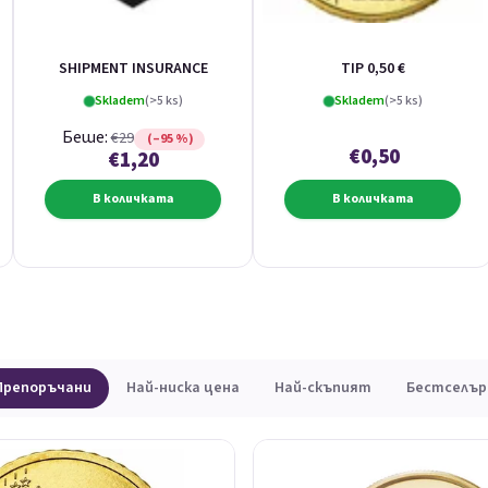
SHIPMENT INSURANCE
TIP 0,50 €
Skladem
(>5 ks)
Skladem
(>5 ks)
Беше:
€29
(–95 %)
€0,50
€1,20
В количката
В количката
Препоръчани
Най-ниска цена
Най-скъпият
Бестселър