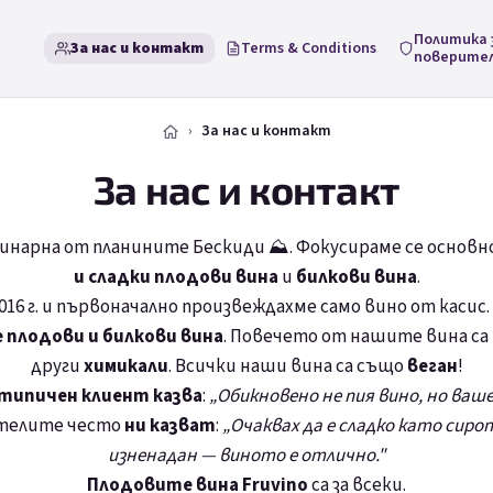
Политика 
За нас и контакт
Terms & Conditions
поверите
За нас и контакт
За нас и контакт
винарна от планините Бескиди ⛰️. Фокусираме се основн
и сладки
плодови вина
и
билкови вина
.
2016 г. и първоначално произвеждахме само
вино от касис
 плодови и билкови вина
. Повечето от нашите вина са
други
химикали
. Всички наши вина са също
веган
!
типичен клиент казва
:
„Обикновено не пия вино, но ваш
телите често
ни казват
:
„Очаквах да е сладко като сиро
изненадан — виното е отлично."
Плодовите вина Fruvino
са за всеки.