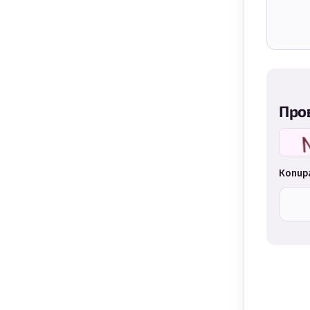
Про
Копир