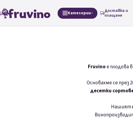
Преминаване към съдържанието
Доставка и
Категории
плащане
Fruvino
е плодова 
Основахме се през 
десетки сортове
Нашият
Винопроизводи