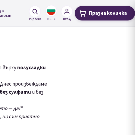
за
Празна количка
Количка за 
лност
Търсене
BG · €
Вход
о върху
полусладки
. Днес произвеждаме
без сулфити
и без
ето — да!"
п, но съм приятно