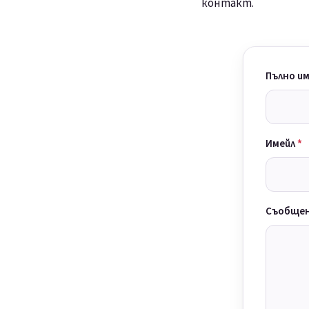
контакт.
Пълно и
Имейл
Съобще