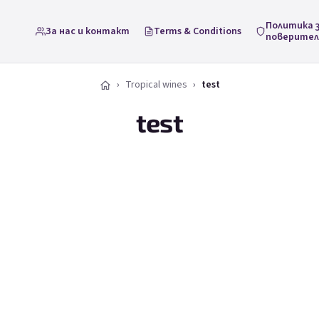
Политика 
За нас и контакт
Terms & Conditions
поверите
Tropical wines
test
test