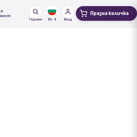
за
Празна количка
Количка за 
лност
Търсене
BG · €
Вход