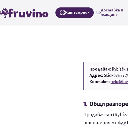
Преминаване към съдържанието
Доставка и
Категории
плащане
Продавач:
Rybízák s
Адрес:
Sládkova 372
Контакт:
help@fruv
Общи разпор
Продавачът (Rybízák
отношения между Пр