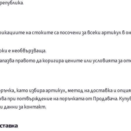
република.
икациите на стоките са посочени за всеки артикул в он
ки е необвързваща.
апазва правото да коригира цените или условията за о
ръчка, като избира артикул, метод на доставка и опция 
чва при потвърждение на поръчката от Продавача. Купу
и данни за контакт.
ставка