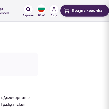
за
Празна количка
Количка за 
лност
Търсене
BG · €
Вход
ин. Договорните
, Гражданския