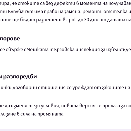
ра, че стоките са без дефекти в момента на получаване
и Купувачът има право на замяна, ремонт, отстъпка и
иите ще бъдат разрешени в срок до 30 дни от датата на
спорове
се свърже с Чешката търговска инспекция за извънсъд
и разпоредби
всички договорни отношения се уреждат от законите н
 да изменя тези условия; новата версия се прилага за п
лизане в сила на промяната.