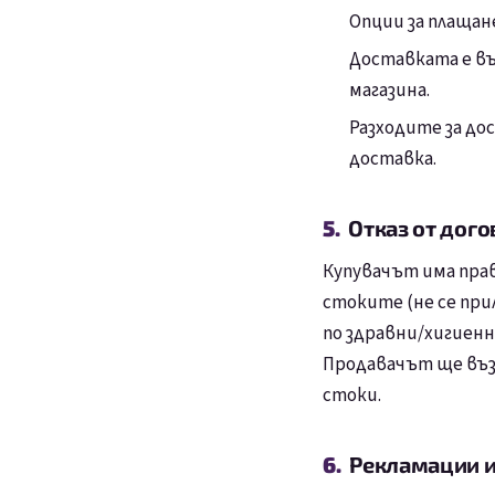
Опции за плащан
Доставката е въ
магазина.
Разходите за до
доставка.
Отказ от дого
Купувачът има прав
стоките (не се при
по здравни/хигиенн
Продавачът ще въз
стоки.
Рекламации и