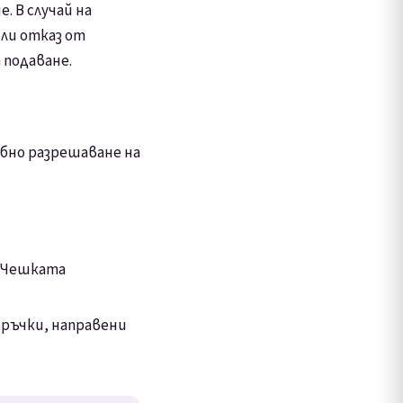
. В случай на
ли отказ от
 подаване.
ебно разрешаване на
а Чешката
оръчки, направени