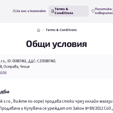
Terms &
Политика 
За нас и контакт
Conditions
поверите
Terms & Conditions
Общи условия
.r.o., ID: 05887461, ДДС: CZ05887461
/8, Острава, Чехия
i.no
едби
 s.r.o., вижте по-горе) продава стоки чрез онлайн магаз
одавача и Купувача се уреждат от Закон № 89/2012 Coll.