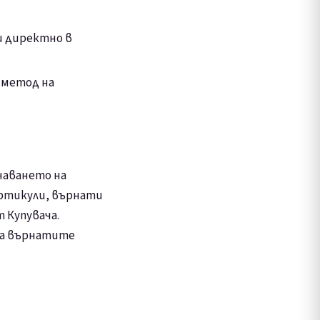
ли директно в
 метод на
учаването на
 артикули, върнати
 Купувача.
на върнатите