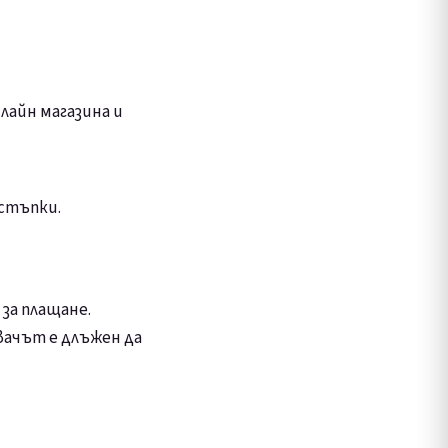
лайн магазина и
тстъпки.
за плащане.
вачът е длъжен да