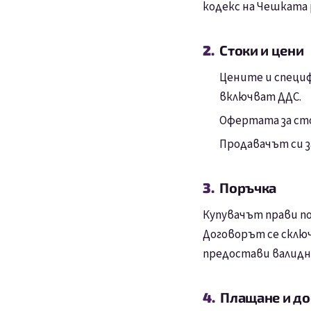
кодекс на Чешката 
Стоки и цени
Цените и специф
включват ДДС.
Офертата за сто
Продавачът си з
Поръчка
Купувачът прави по
Договорът се склю
предостави валидн
Плащане и до