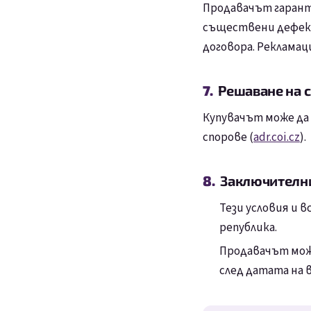
Продавачът гаранти
съществени дефект
договора. Рекламац
Решаване на 
Купувачът може да 
спорове (
adr.coi.cz
).
Заключителн
Тези условия и 
република.
Продавачът може
след датата на в