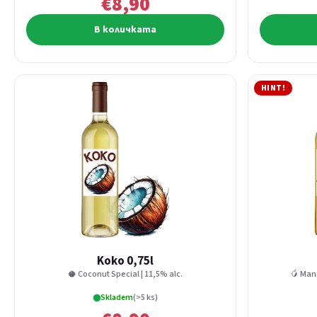
€8,90
В количката
HINT!
Koko 0,75l
🥥 Coconut Special | 11,5% alc.
🥭 Man
Skladem
(>5 ks)