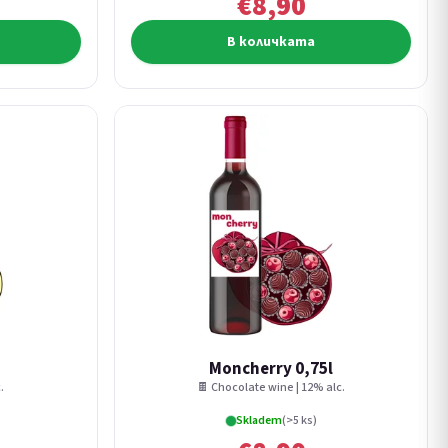
€8,90
В количката
Moncherry 0,75l
.
🍫 Chocolate wine | 12% alc.
Skladem
(>5 ks)