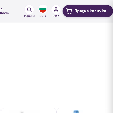
за
Празна количка
Количка за 
лност
Търсене
BG · €
Вход