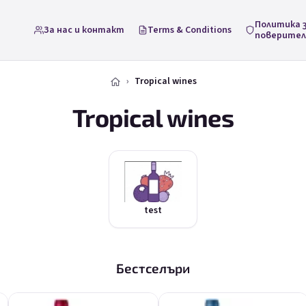
Политика 
За нас и контакт
Terms & Conditions
поверите
Tropical wines
Tropical wines
test
Бестселъри