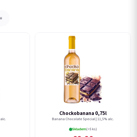
и
Chockobanana 0,75l
alc.
Banana Chocolate Special | 11,5% alc.
Skladem
(>5 ks)