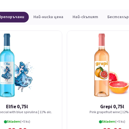
Препоръчани
Най-ниска цена
Най-скъпият
Бестселър
Elfie 0,75l
Grepi 0,75l
ecial with blue spirulina | 11% alc.
Pink grapefruit wine | 12% 
Skladem
(>5 ks)
Skladem
(>5 ks)