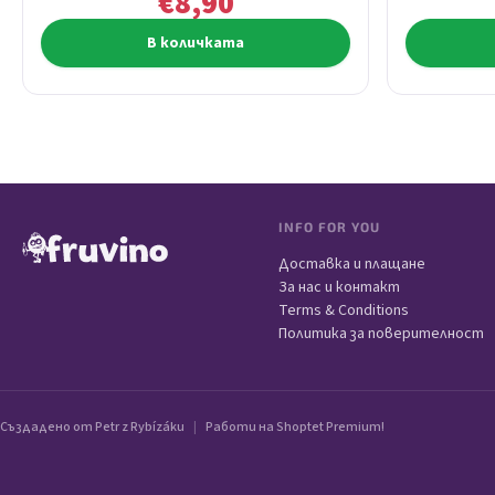
€8,90
В количката
Футер
INFO FOR YOU
Доставка и плащане
За нас и контакт
Terms & Conditions
Политика за поверителност
Създадено от Petr z Rybízáku
|
Работи на Shoptet Premium!