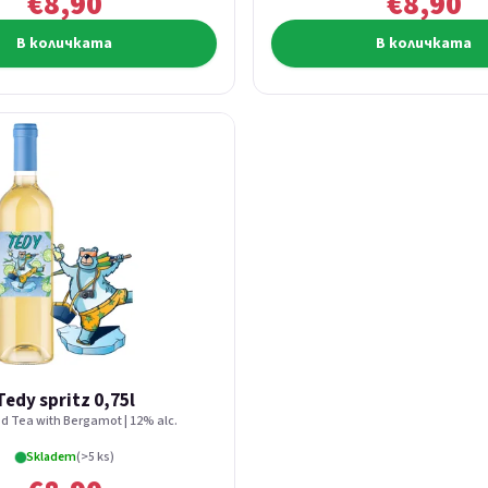
€8,90
€8,90
В количката
В количката
Tedy spritz 0,75l
d Tea with Bergamot | 12% alc.
Skladem
(>5 ks)