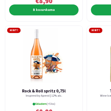
€8,90
В количката
HINT!
HINT!
Rock & Roll spritz 0,75l
Inspired by Aperol | 12% alc.
Wine Ice
Skladem
(>5 ks)