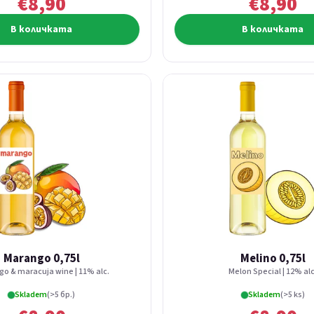
€8,90
€8,90
В количката
В количката
Marango 0,75l
Melino 0,75l
go & maracuja wine | 11% alc.
Melon Special | 12% alc
Skladem
(>5 бр.)
Skladem
(>5 ks)