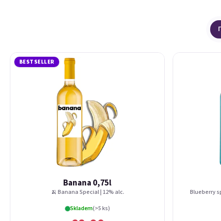
Списък на продуктите
Сортиране на продукти
BESTSELLER
Banana 0,75l
🍌 Banana Special | 12% alc.
Blueberry sp
Skladem
(>5 ks)