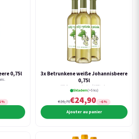
ere 0,75l
3x Betrunkene weiße Johannisbeere
alc.
0,75l
White currant wine | 12% alc.
Skladem
(>5 ks)
€24,90
€26,70
6 %
−6 %
Ajouter au panier