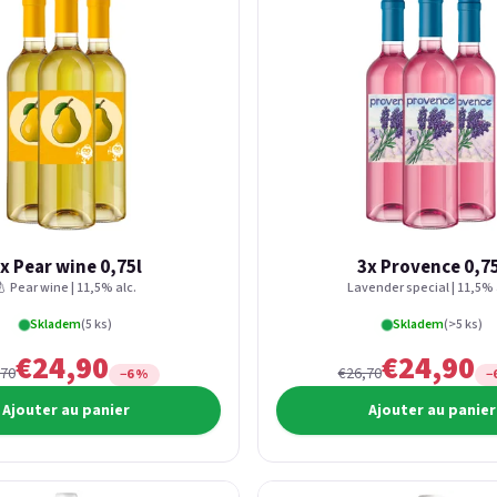
x Pear wine 0,75l
3x Provence 0,7
🍐 Pear wine | 11,5% alc.
Lavender special | 11,5% 
Skladem
(5 ks)
Skladem
(>5 ks)
€24,90
€24,90
,70
€26,70
−6 %
−
Ajouter au panier
Ajouter au panier