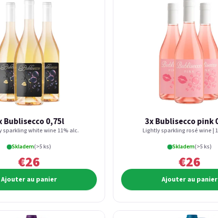
x Bublisecco 0,75l
3x Bublisecco pink 
ly sparkling white wine 11% alc.
Lightly sparkling rosé wine | 
Skladem
(>5 ks)
Skladem
(>5 ks)
€26
€26
Ajouter au panier
Ajouter au panier