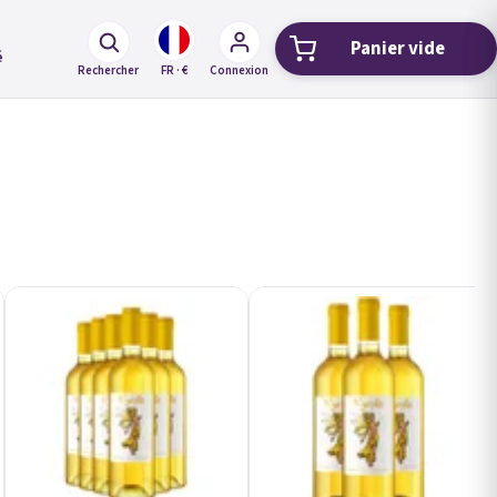
Panier vide
Panier d'ach
é
Rechercher
FR · €
Connexion