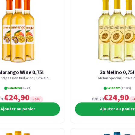
Marango Wine 0,75l
3x Melino 0,75l
d passion fruit wine | 12% alc.
Melon Special | 12% alc
Skladem
(>5 ks)
Skladem
(>5 ks)
€24,90
€24,90
,70
€26,70
−6 %
−
Ajouter au panier
Ajouter au panier