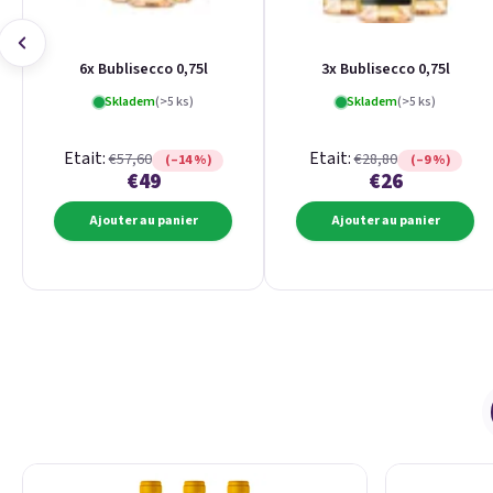
6x Bublisecco 0,75l
3x Bublisecco 0,75l
Skladem
(>5 ks)
Skladem
(>5 ks)
Etait:
Etait:
€57,60
€28,80
(–14 %)
(–9 %)
€49
€26
Ajouter au panier
Ajouter au panier
Liste des produits
Tri des produits