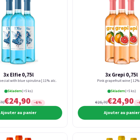
3x Elfie 0,75l
3x Grepi 0,75l
ecial with blue spirulina | 11% alc.
Pink grapefruit wine | 12% 
Skladem
(>5 ks)
Skladem
(>5 ks)
€24,90
€24,90
,70
€26,70
−6 %
−
Ajouter au panier
Ajouter au panier