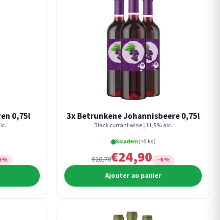
en 0,75l
3x Betrunkene Johannisbeere 0,75l
lc.
Black currant wine | 11,5% alc.
Skladem
(>5 ks)
€24,90
€26,70
6 %
−6 %
Ajouter au panier