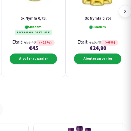
6x Nymfa 0,75l
3x Nymfa 0,75l
Skladem
Skladem
LIVRAISON GRATUITE
Etait:
Etait:
€53,40
€26,70
(–15 %)
(–6 %)
€45
€24,90
Ajouter au panier
Ajouter au panier