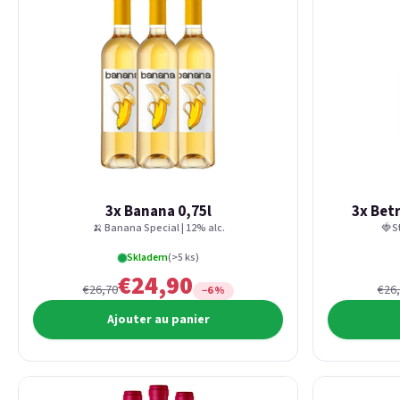
3x Banana 0,75l
3x Bet
🍌 Banana Special | 12% alc.
🍓S
Skladem
(>5 ks)
€24,90
€26,70
€26
−6 %
Ajouter au panier