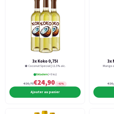
3x Koko 0,75l
3x 
🥥 Coconut Special | 11.5% alc.
Mango an
Skladem
(>5 ks)
€24,90
€26,70
€26
−6 %
Ajouter au panier