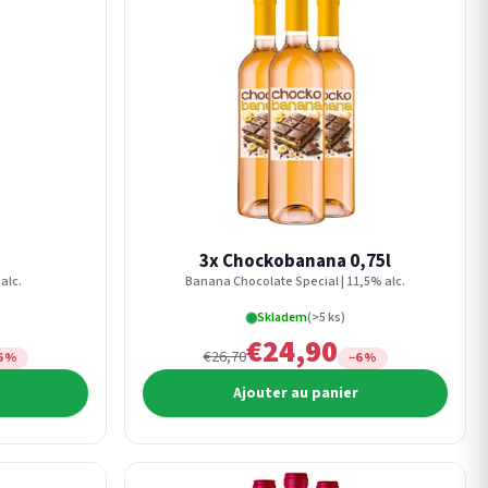
3x Chockobanana 0,75l
alc.
Banana Chocolate Special | 11,5% alc.
Skladem
(>5 ks)
€24,90
€26,70
6 %
−6 %
Ajouter au panier