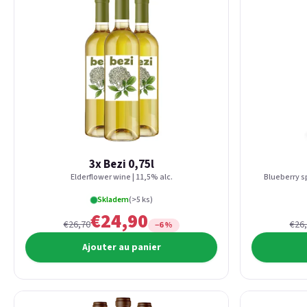
3x Bezi 0,75l
Elderflower wine | 11,5% alc.
Blueberry sp
Skladem
(>5 ks)
€24,90
€26,70
€26
−6 %
Ajouter au panier