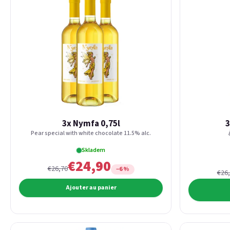
3x Nymfa 0,75l
3
Pear special with white chocolate 11.5% alc.
Skladem
€24,90
€26,70
−6 %
€26
Ajouter au panier