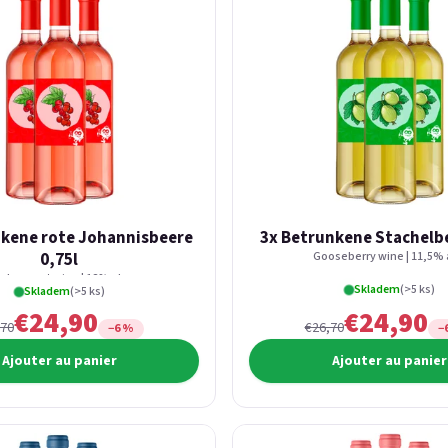
nkene rote Johannisbeere
3x Betrunkene Stachelbe
0,75l
Gooseberry wine | 11,5% 
d currant wine | 12% alc.
Skladem
(>5 ks)
Skladem
(>5 ks)
€24,90
€24,90
,70
€26,70
−6 %
−
Ajouter au panier
Ajouter au panier