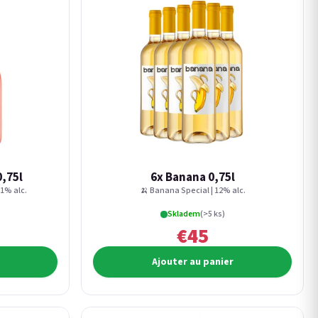
0,75l
6x Banana 0,75l
11% alc.
🍌 Banana Special | 12% alc.
Skladem
(>5 ks)
€45
Ajouter au panier