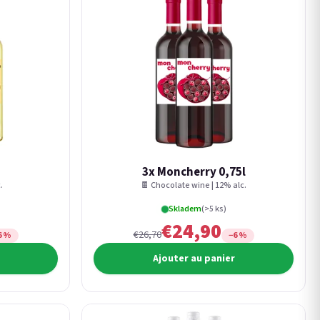
3x Moncherry 0,75l
.
🍫 Chocolate wine | 12% alc.
Skladem
(>5 ks)
€24,90
€26,70
6 %
−6 %
Ajouter au panier