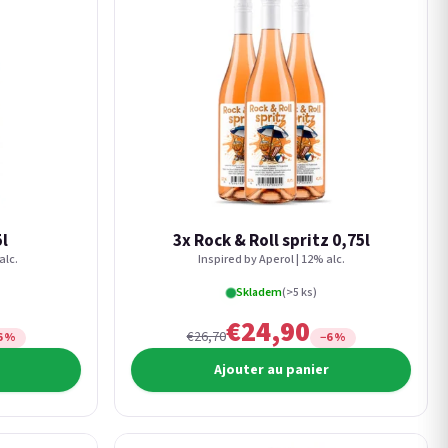
5l
3x Rock & Roll spritz 0,75l
alc.
Inspired by Aperol | 12% alc.
Skladem
(>5 ks)
€24,90
€26,70
6 %
−6 %
Ajouter au panier