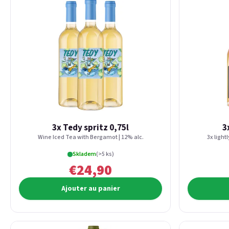
3x Tedy spritz 0,75l
3
Wine Iced Tea with Bergamot | 12% alc.
3x light
Skladem
(>5 ks)
€24,90
Ajouter au panier