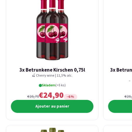
3x Betrunkene Kirschen 0,75l
3x Betru
🍒 Cherry wine | 11,5% alc.
Re
Skladem
(>5 ks)
€24,90
€26,70
€26
−6 %
Ajouter au panier