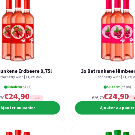
runkene Erdbeere 0,75l
3x Betrunkene Himbeer
trawberry wine | 11,5% alc.
Raspberry wine | 11,5% a
Skladem
(>5 ks)
Skladem
(>5 ks)
€24,90
€24,90
,70
€26,70
−6 %
−
Ajouter au panier
Ajouter au panier