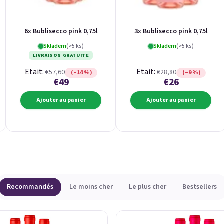
6x Bublisecco pink 0,75l
3x Bublisecco pink 0,75l
Skladem
(>5 ks)
Skladem
(>5 ks)
LIVRAISON GRATUITE
Etait:
Etait:
€57,60
€28,80
(–14 %)
(–9 %)
€49
€26
Ajouter au panier
Ajouter au panier
Recommandés
Le moins cher
Le plus cher
Bestsellers