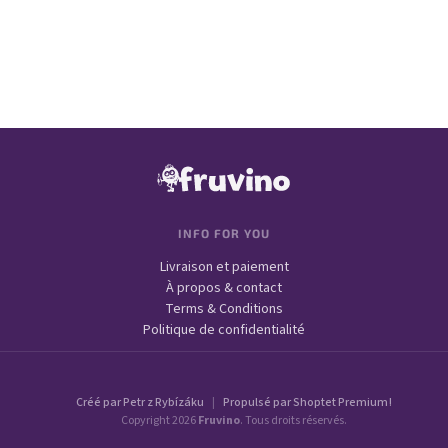
Connexion
Nouvel enregistrement
Mot de passe oublié
ou
Pied de page
Se connecter avec Google
INFO FOR YOU
Livraison et paiement
À propos & contact
Terms & Conditions
Politique de confidentialité
Créé par Petr z Rybízáku
|
Propulsé par Shoptet Premium !
Copyright 2026
Fruvino
. Tous droits réservés.