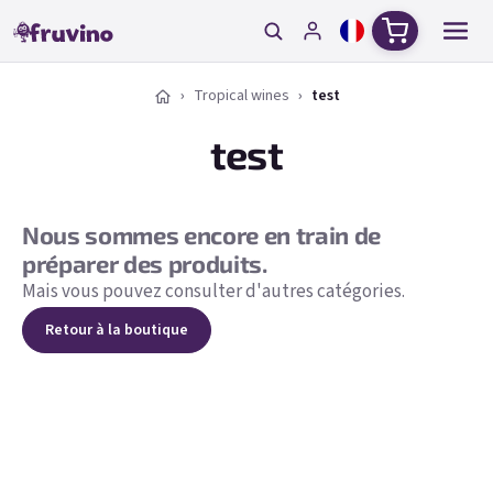
Aller au contenu
Panier d'ac
Tropical wines
test
test
Nous sommes encore en train de
préparer des produits.
Mais vous pouvez consulter d'autres catégories.
Retour à la boutique
Courrier électronique
Mot de passe