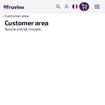
Aller au contenu
Panier d'ac
Accueil
/
Customer area
Customer area
Aucune entrée trouvée...
Courrier électronique
Mot de passe