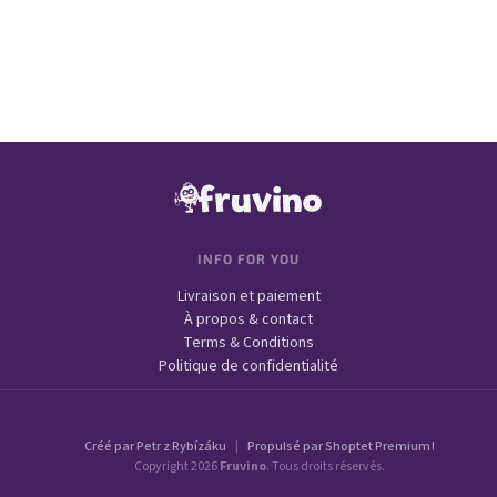
Connexion
Nouvel enregistrement
Mot de passe oublié
ou
Pied de page
Se connecter avec Google
INFO FOR YOU
Livraison et paiement
À propos & contact
Terms & Conditions
Politique de confidentialité
Créé par Petr z Rybízáku
|
Propulsé par Shoptet Premium !
Copyright 2026
Fruvino
. Tous droits réservés.